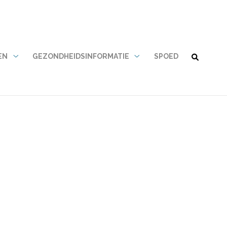
EN
GEZONDHEIDSINFORMATIE
SPOED
Tarieven
Gezondheidsinformatie
en
submenu
betalen
submenu