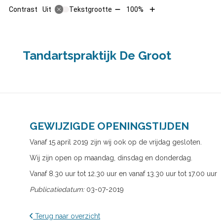
Tekst
Tekst
Contrast
Tekstgrootte
100%
Uit
verkleinen
vergroten
met
met
10%
10%
HOO
Tandartspraktijk De Groot
GEWIJZIGDE OPENINGSTIJDEN
Vanaf 15 april 2019 zijn wij ook op de vrijdag gesloten.
Wij zijn open op maandag, dinsdag en donderdag.
Vanaf 8.30 uur tot 12.30 uur en vanaf 13.30 uur tot 17.00 uur
Publicatiedatum:
03-07-2019
Terug naar overzicht