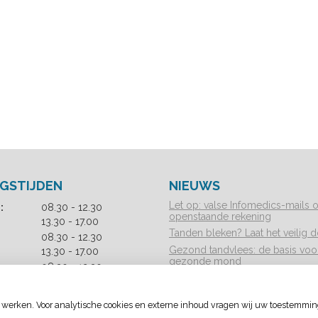
GSTIJDEN
NIEUWS
Let op: valse Infomedics-mails 
t
:
08.30
- 12.30
openstaande rekening
t
o
13.30
- 17.00
Tanden bleken? Laat het veilig d
o
t
t
08.30
- 12.30
t
Gezond tandvlees: de basis voo
t
o
13.30
- 17.00
gezonde mond
o
t
t
g:
08.30
- 12.30
Naar de tandarts in het buitenla
t
t
o
13.30
- 17.00
Wees op je hoede!
o
t
t
ag:
08.30
- 12.30
 werken. Voor analytische cookies en externe inhoud vragen wij uw toestemmin
t
t
o
13.30
- 17.00