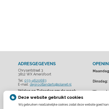
ADRESGEGEVENS
OPENIN
Chrysantstraat 3
Maandag
3812 WX Amersfoort
Tel:
033-4620683
Dinsdag:
E-mail:
degroottandarts@planet.nl
Vrijdag en Zaterdag om de week
Woensda
geopend en enkel op afspraak
Deze website gebruikt cookies
Donderd
Wij gebruiken noodzakelijke cookies zodat deze website goed kan
Telefonisch zijn wij niet
bereikbaar op de vrijdag en de