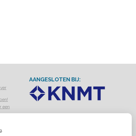
AANGESLOTEN BIJ:
over
oen!
r een
nd?
g.