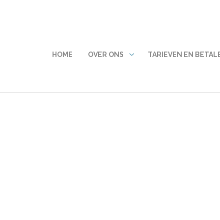
FDMENU
HOME
OVER ONS
TARIEVEN EN BETAL
Over
ons
submenu