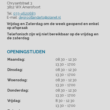
Chrysantstraat 3
3812 WX Amersfoort
Tel:
033-4620683
E-mail:
degroottandarts@planet.nl
Vrijdag en Zaterdag om de week geopend en enkel
op afspraak
Telefonisch zijn wij niet bereikbaar op de vrijdag en
de zaterdag
OPENINGSTIJDEN
tot
Maandag:
08.30
- 12.30
tot
13.30
- 17.00
tot
Dinsdag:
08.30
- 12.30
tot
13.30
- 17.00
tot
Woensdag:
08.30
- 12.30
tot
13.30
- 17.00
tot
Donderdag:
08.30
- 12.30
tot
13.30
- 17.00
tot
Vrijdag:
8.30
- 12.30
tot
13.30
- 17.00