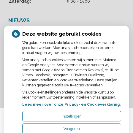
Zaterdag:
9.00 - 15.00
NIEUWS
Let op: valse Infomedics-mails over openstaande rekening
Deze website gebruikt cookies
Tanden bleken? Laat het veilig doen!
Gezond tandvlees: de basis voor een gezonde mond
Wij gebruiken noodzakelijke cookies zodat deze website
goed kan werken. Voor analytische cookies en externe
Naar de tandarts in het buitenland? Wees op je hoede!
inhoud vragen wij uw toestemming.
Voor analytische cookies werken wij samen met Matomo
en Google Analytics. Voor externe inhoud werken wij
AANGESLOTEN BIJ:
samen met Google (Maps, Translate en Reviews), YouTube,
Vimeo, Facebook, Instagram, X (Twitter), Qualizorg,
Patiëntenvertellen en ZorgkaartNederland. Deze partijen
kunnen gegevens zoals uw IP-adres verwerken.
Via Cookie-instellingen onderaan de website kunt u op
ieder moment uw toestemming intrekken of aanpassen.
Lees meer over onze Privacy- en Cookieverklaring.
Instellingen
Uw Zorg Online
|
Beheer
Weigeren